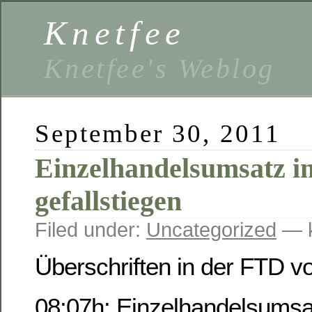
Knetfee
Knetfee's Weblog
September 30, 2011
Einzelhandelsumsatz i
gefallstiegen
Filed under:
Uncategorized
— k
Überschriften in der FTD v
08:07h: Einzelhandelsumsa